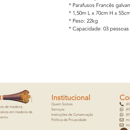
* Parafusos Francês galva
* 1,50m L x 70cm H x 55c
* Peso: 22kg
* Capacidade: 03 pessoas
Institucional
Co
Quem Somos
(4
cos de madeira,
Serviços
(4
iários em madeira de
Instruções de Conservação
(4
terno.
Política de Privacidade
mi
mi