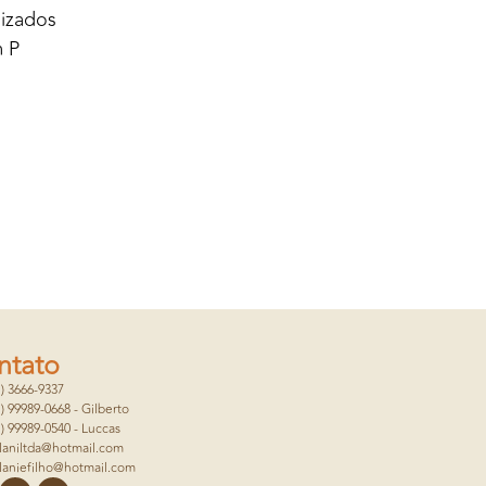
nizados
m P
ntato
1) 3666-9337
1) 99989-0668 - Gilberto
1) 99989-0540 - Luccas
laniltda@hotmail.com
laniefilho@hotmail.com