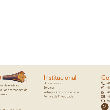
Institucional
Co
Quem Somos
(4
cos de madeira,
Serviços
(4
iários em madeira de
Instruções de Conservação
(4
terno.
Política de Privacidade
mi
mi