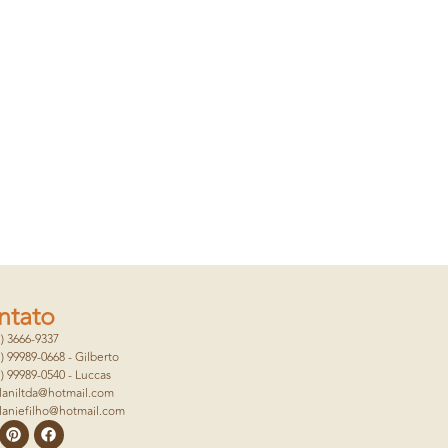
ntato
1) 3666-9337
1) 99989-0668 - Gilberto
1) 99989-0540 - Luccas
laniltda@hotmail.com
laniefilho@hotmail.com