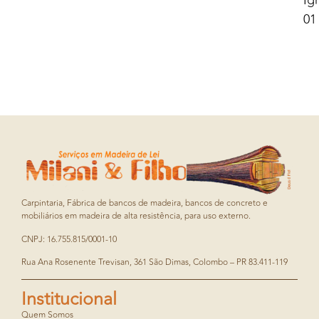
Ig
01
Carpintaria, Fábrica de bancos de madeira, bancos de concreto e
mobiliários em madeira de alta resistência, para uso externo.
CNPJ: 16.755.815/0001-10
Rua Ana Rosenente Trevisan, 361 São Dimas, Colombo – PR 83.411-119
Institucional
Quem Somos